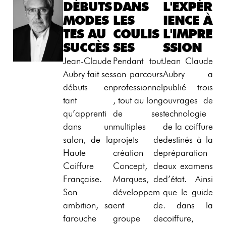
DÉBUTS
DANS
L'EXPÉR
MODES
LES
IENCE À
TES AU
COULIS
L'IMPRE
SUCCÈS
SES
SSION
Jean-Claude
Pendant tout
Jean Claude
Aubry fait ses
son parcours
Aubry a
débuts en
professionnel
publié trois
tant
, tout au long
ouvrages de
qu’apprenti
de ses
technologie
dans un
multiples
de la coiffure
salon, de la
projets de
destinés à la
Haute
création de
préparation
Coiffure
Concept, de
aux examens
Française.
Marques, de
d’état. Ainsi
Son
développem
que le guide
ambition, sa
ent de
.
dans la
farouche
groupe de
coiffure,