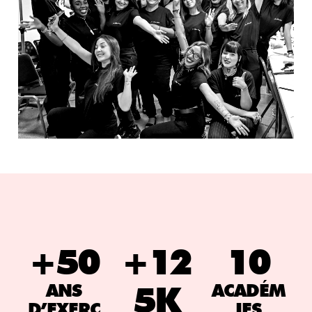
+50
+12
10
5K
ANS
ACADÉM
D’EXERC
IES