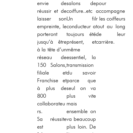
envie de
salons de
pour
réussir et de
coiffure..etc
accompagne
laisser son
Un fil
r les coiffeurs
empreinte, le
conducteur a
tout au long
porteront
toujours été
de leur
jusqu’à être
présent, et
carrière.
à la tête d’un
même
réseau de
essentiel, la
150 Salons,
transmission
filiale et
du savoir
Franchise et
parce que
à plus de
seul on va
800
plus vite
collaborateu
mais
rs.
ensemble on
Sa réussite
va beaucoup
est
plus loin. De